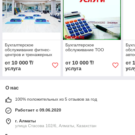
Бухгалтерское
Бухгалтерское
Бухг
обслуживание фитнес-
обслуживание ТОО
обс
центров и тренажерных
авто
залов
10 000
10 000
от
₸/
от
₸/
от
услуга
услуга
усл
О нас
100% положительных из 5 отзывов за год
Работает с 09.06.2020
г. Алматы
улица Стасова 102/6, Алматы, Казахстан