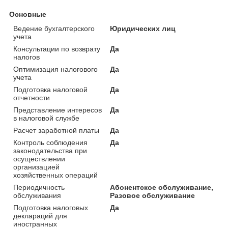
Основные
Ведение бухгалтерского
Юридических лиц
учета
Консультации по возврату
Да
налогов
Оптимизация налогового
Да
учета
Подготовка налоговой
Да
отчетности
Представление интересов
Да
в налоговой службе
Расчет заработной платы
Да
Контроль соблюдения
Да
законодательства при
осуществлении
организацией
хозяйственных операций
Периодичность
Абонентское обслуживание,
обслуживания
Разовое обслуживание
Подготовка налоговых
Да
деклараций для
иностранных