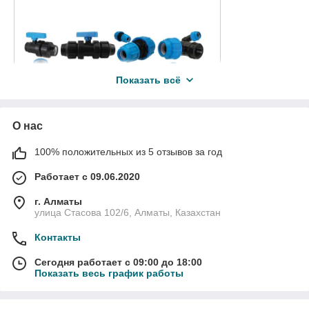
Показать всё
О нас
100% положительных из 5 отзывов за год
Работает с 09.06.2020
г. Алматы
улица Стасова 102/6, Алматы, Казахстан
Фитинги и краны ПНД: надежные
Контакты
решения для трубопроводных систем
Сегодня работает с 09:00 до 18:00
Что такое фитинги ПНД?
Показать весь график работы
Фитинги ПНД (полиэтилен низкого давления) — это
соединительные элементы, которые используются для