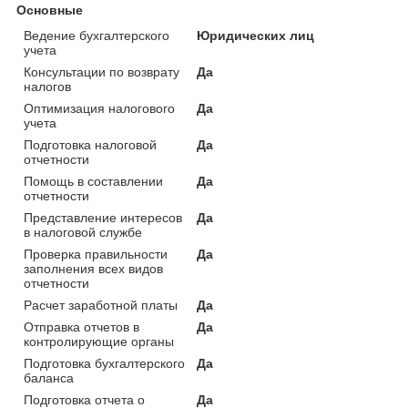
Основные
Ведение бухгалтерского
Юридических лиц
учета
Консультации по возврату
Да
налогов
Оптимизация налогового
Да
учета
Подготовка налоговой
Да
отчетности
Помощь в составлении
Да
отчетности
Представление интересов
Да
в налоговой службе
Проверка правильности
Да
заполнения всех видов
отчетности
Расчет заработной платы
Да
Отправка отчетов в
Да
контролирующие органы
Подготовка бухгалтерского
Да
баланса
Подготовка отчета о
Да