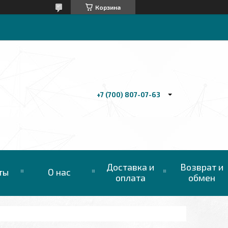
Корзина
+7 (700) 807-07-63
Доставка и
Возврат и
ты
О нас
оплата
обмен