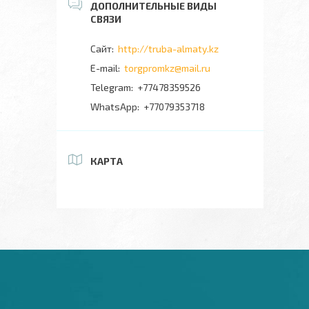
http://truba-almaty.kz
torgpromkz@mail.ru
+77478359526
+77079353718
КАРТА