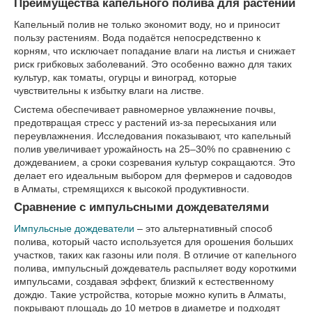
Преимущества капельного полива для растений
Капельный полив не только экономит воду, но и приносит
пользу растениям. Вода подаётся непосредственно к
корням, что исключает попадание влаги на листья и снижает
риск грибковых заболеваний. Это особенно важно для таких
культур, как томаты, огурцы и виноград, которые
чувствительны к избытку влаги на листве.
Система обеспечивает равномерное увлажнение почвы,
предотвращая стресс у растений из-за пересыхания или
переувлажнения. Исследования показывают, что капельный
полив увеличивает урожайность на 25–30% по сравнению с
дождеванием, а сроки созревания культур сокращаются. Это
делает его идеальным выбором для фермеров и садоводов
в Алматы, стремящихся к высокой продуктивности.
Сравнение с импульсными дождевателями
Импульсные дождеватели
– это альтернативный способ
полива, который часто используется для орошения больших
участков, таких как газоны или поля. В отличие от капельного
полива, импульсный дождеватель распыляет воду короткими
импульсами, создавая эффект, близкий к естественному
дождю. Такие устройства, которые можно купить в Алматы,
покрывают площадь до 10 метров в диаметре и подходят