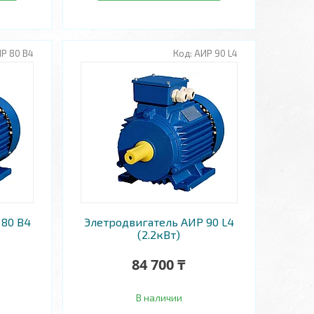
Р 80 В4
АИР 90 L4
 80 В4
Элетродвигатель АИР 90 L4
(2.2кВт)
84 700 ₸
В наличии