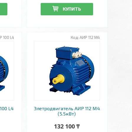
КУПИТЬ
Р 100 L4
АИР 112 М4
100 L4
Элетродвигатель АИР 112 М4
(5.5кВт)
132 100 ₸