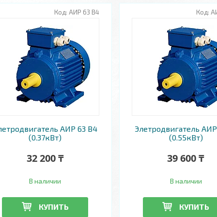
АИР 63 В4
А
летродвигатель АИР 63 В4
Элетродвигатель АИР 
(0.37кВт)
(0.55кВт)
32 200 ₸
39 600 ₸
В наличии
В наличии
КУПИТЬ
КУПИТЬ