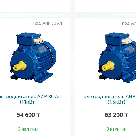
АИР 80 А4
АИ
летродвигатель АИР 80 А4
Элетродвигатель АИР
(1.1кВт)
(1.5кВт)
54 600 ₸
63 200 ₸
В наличии
В наличии