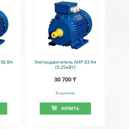
 56 В4
Элетродвигатель АИР 63 А4
(0.25кВт)
30 700 ₸
В наличии
КУПИТЬ