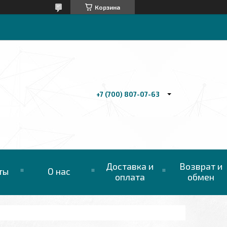
Корзина
+7 (700) 807-07-63
Доставка и
Возврат и
ты
О нас
оплата
обмен