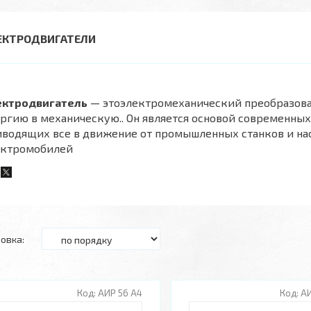
ЕКТРОДВИГАТЕЛИ
ектродвигатель
— этоэлектромеханический преобразов
ргию в механическую.. Он является основой современны
водящих все в движение от промышленных станков и нас
ектромобилей
АИР 56 A4
АИ