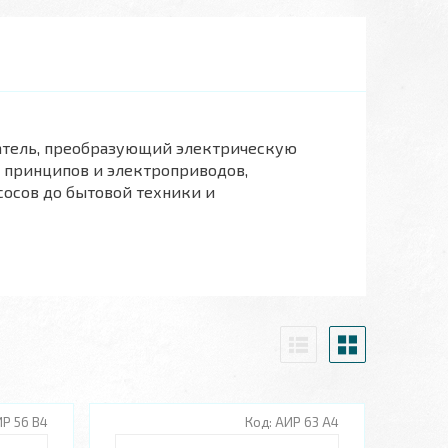
атель, преобразующий электрическую
х принципов и электроприводов,
осов до бытовой техники и
Р 56 В4
АИР 63 А4