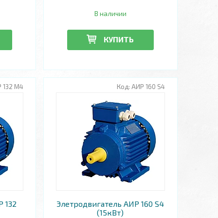
В наличии
КУПИТЬ
 132 М4
АИР 160 S4
Р 132
Элетродвигатель АИР 160 S4
(15кВт)