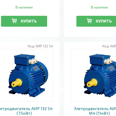
В наличии
В наличии
КУПИТЬ
КУПИТЬ
АИР 132 S4
АИР
летродвигатель АИР 132 S4
Элетродвигатель АИ
(7.5кВт)
М4 (11кВт)