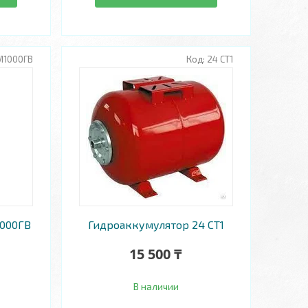
М1000ГВ
24 CT1
000ГВ
Гидроаккумулятор 24 CT1
15 500 ₸
В наличии