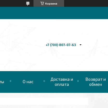
Корзина
+7 (700) 807-07-63
Доставка и
Возврат и
ты
О нас
оплата
обмен