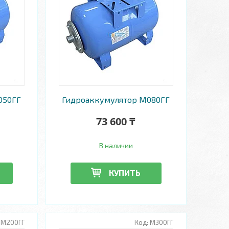
050ГГ
Гидроаккумулятор М080ГГ
73 600 ₸
В наличии
КУПИТЬ
М200ГГ
М300ГГ