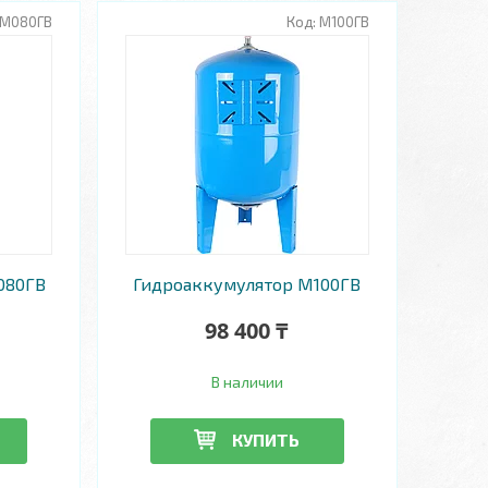
М080ГВ
М100ГВ
080ГВ
Гидроаккумулятор М100ГВ
98 400 ₸
В наличии
КУПИТЬ