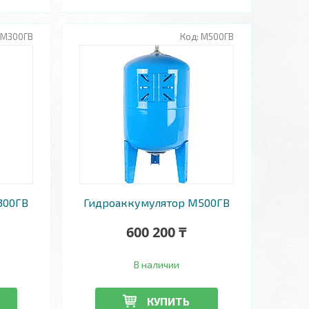
М300ГВ
М500ГВ
300ГВ
Гидроаккумулятор М500ГВ
600 200 ₸
В наличии
КУПИТЬ