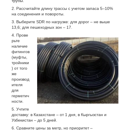
трубы.
Рассчитайте длину трассы с учетом запаса 5–10%
на соединения и повороты.
Выберите SDR по нагрузке: для дорог – не выше
13,6; для пешеходных зон – 17.
Прове
рьте
наличие
фитингов
(муфты,
тройники
) от того
же
производ
ителя
для
герметич
ности.
Учтите
доставку: в Казахстане – от 1 дня, в Кыргызстан и
Узбекистан – до 5 дней.
Сравните цены за метр, но приоритет –