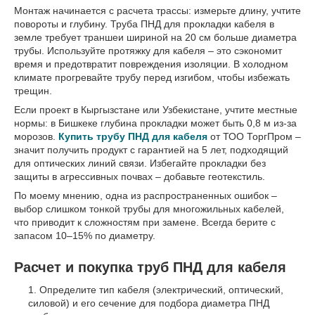
Монтаж начинается с расчета трассы: измерьте длину, учтите
повороты и глубину. Труба ПНД для прокладки кабеля в
земле требует траншеи шириной на 20 см больше диаметра
трубы. Используйте протяжку для кабеля – это сэкономит
время и предотвратит повреждения изоляции. В холодном
климате прогревайте трубу перед изгибом, чтобы избежать
трещин.
Если проект в Кыргызстане или Узбекистане, учтите местные
нормы: в Бишкеке глубина прокладки может быть 0,8 м из-за
морозов.
Купить трубу ПНД для кабеля
от ТОО ТоргПром –
значит получить продукт с гарантией на 5 лет, подходящий
для оптических линий связи. Избегайте прокладки без
защиты в агрессивных почвах – добавьте геотекстиль.
По моему мнению, одна из распространенных ошибок –
выбор слишком тонкой трубы для многожильных кабелей,
что приводит к сложностям при замене. Всегда берите с
запасом 10–15% по диаметру.
Расчет и покупка труб ПНД для кабеля
Определите тип кабеля (электрический, оптический,
силовой) и его сечение для подбора диаметра ПНД