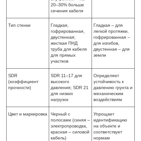
20–30% больше
сечения кабеля
Тип стенки
Гладкая,
Гладкая – для
гофрированная,
легкой протяжки,
двустенная;
гофрированная –
жесткая ПНД
для изгибов,
труба для кабеля
двустенная – для
для прямых
земли
участков
SDR
SDR 11–17 для
Определяет
(коэффициент
высокого
устойчивость к
прочности)
давления; SDR 21
давлению грунта и
для низких
механическим
нагрузок
воздействиям
Цвет и маркировка
Черный с
Упрощает
полосами (синяя –
идентификацию
электропроводка,
на объекте и
красная – силовой
соответствует
кабель)
нормам