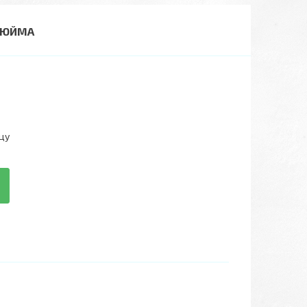
 ДЮЙМА
цу