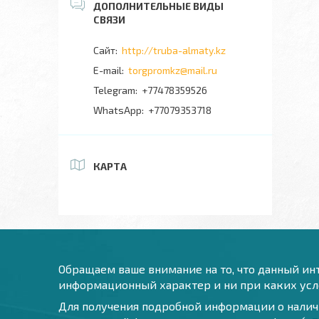
http://truba-almaty.kz
torgpromkz@mail.ru
+77478359526
+77079353718
КАРТА
Обращаем ваше внимание на то, что данный инт
информационный характер и ни при каких усло
Для получения подробной информации о наличи