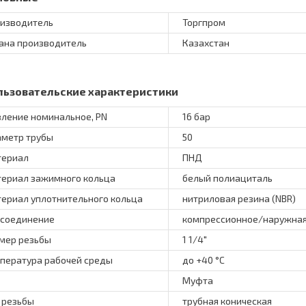
изводитель
Торгпром
ана производитель
Казахстан
льзовательские характеристики
ление номинальное, PN
16 бар
метр трубы
50
териал
ПНД
ериал зажимного кольца
белый полиациталь
ериал уплотнительного кольца
нитриловая резина (NBR)
соединение
компрессионное/наружная
мер резьбы
1 1/4"
пература рабочей среды
до +40 °C
Муфта
 резьбы
трубная коническая