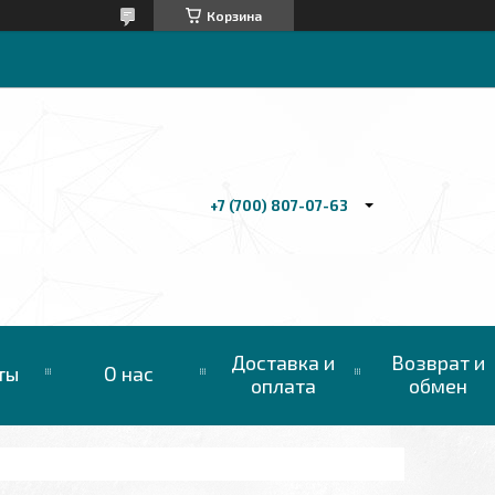
Корзина
+7 (700) 807-07-63
Доставка и
Возврат и
ты
О нас
оплата
обмен