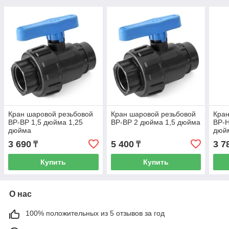
Кран шаровой резьбовой
Кран шаровой резьбовой
Кран
ВР-ВР 1,5 дюйма 1,25
ВР-ВР 2 дюйма 1,5 дюйма
ВР-Н
дюйма
дюй
3 690
5 400
3 7
₸
₸
Купить
Купить
О нас
100% положительных из 5 отзывов за год