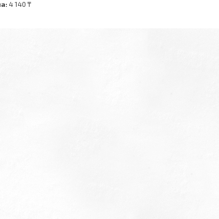
а:
4 140 ₸