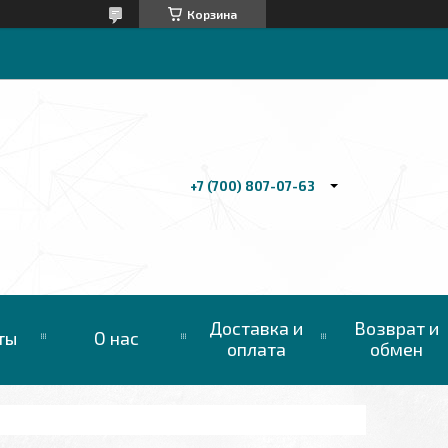
Корзина
+7 (700) 807-07-63
Доставка и
Возврат и
ты
О нас
оплата
обмен