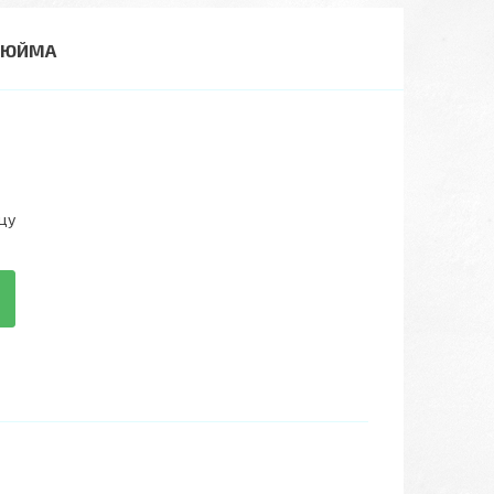
 ДЮЙМА
цу