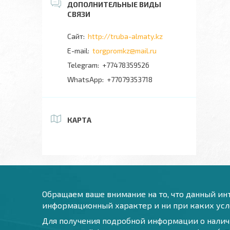
http://truba-almaty.kz
torgpromkz@mail.ru
+77478359526
+77079353718
КАРТА
Обращаем ваше внимание на то, что данный инт
информационный характер и ни при каких усло
Для получения подробной информации о наличи