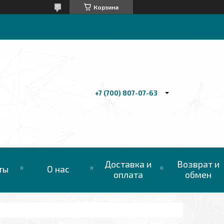
Корзина
+7 (700) 807-07-63
Доставка и
Возврат и
ты
О нас
оплата
обмен