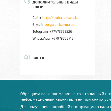
http://truba-almaty.kz
torgpromkz@mail.ru
+77478359526
+77079353718
КАРТА
Обращаем ваше внимание на то, что данный инт
информационный характер и ни при каких усло
Для получения подробной информации о наличи