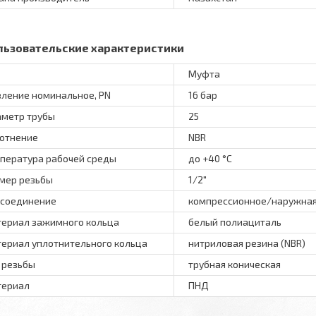
льзовательские характеристики
Муфта
ление номинальное, PN
16 бар
метр трубы
25
отнение
NBR
пература рабочей среды
до +40 °C
мер резьбы
1/2"
соединение
компрессионное/наружная
ериал зажимного кольца
белый полиациталь
ериал уплотнительного кольца
нитриловая резина (NBR)
 резьбы
трубная коническая
териал
ПНД