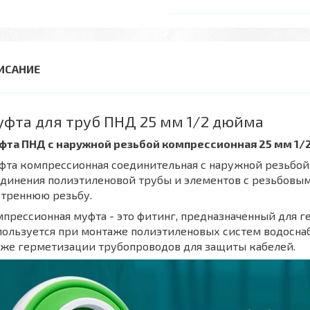
фта для труб ПНД 25 мм 1/2 дюйма
фта ПНД с наружной резьбой компрессионная 25 мм 1/
та компрессионная соединительная c наружной резьбой
единения полиэтиленовой трубы и элементов с резьбовы
утреннюю резьбу.
прессионная муфта - это фитинг, предназначенный для 
ользуется при монтаже полиэтиленовых систем водоснабж
кже герметизации трубопроводов для защиты кабелей.