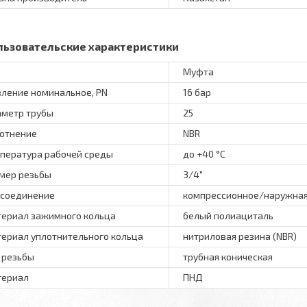
льзовательские характеристики
Муфта
ление номинальное, PN
16 бар
метр трубы
25
отнение
NBR
пература рабочей среды
до +40 °C
мер резьбы
3/4"
соединение
компрессионное/наружная
ериал зажимного кольца
белый полиациталь
ериал уплотнительного кольца
нитриловая резина (NBR)
 резьбы
трубная коническая
териал
ПНД