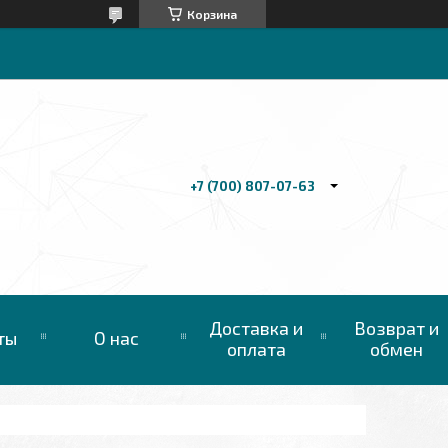
Корзина
+7 (700) 807-07-63
Доставка и
Возврат и
ты
О нас
оплата
обмен