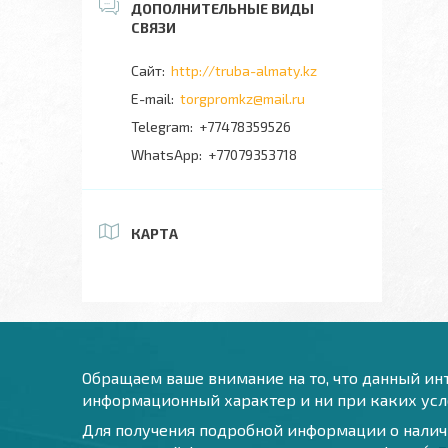
http://truba-almaty.kz
torgpromkz@mail.ru
+77478359526
+77079353718
КАРТА
Обращаем ваше внимание на то, что данный инт
информационный характер и ни при каких усло
Для получения подробной информации о наличи