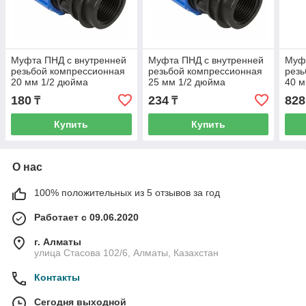
Муфта ПНД с внутренней
Муфта ПНД с внутренней
Муфт
резьбой компрессионная
резьбой компрессионная
резь
20 мм 1/2 дюйма
25 мм 1/2 дюйма
40 м
180
234
828
₸
₸
Купить
Купить
О нас
100% положительных из 5 отзывов за год
Работает с 09.06.2020
г. Алматы
улица Стасова 102/6, Алматы, Казахстан
Контакты
Сегодня выходной