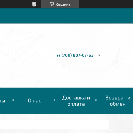
Корзина
+7 (700) 807-07-63
Доставка и
Возврат и
ты
О нас
оплата
обмен