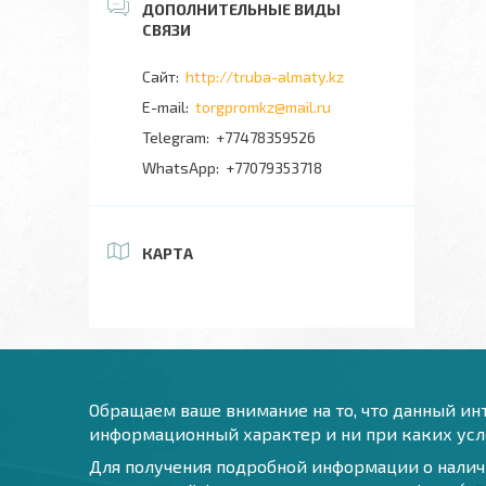
http://truba-almaty.kz
torgpromkz@mail.ru
+77478359526
+77079353718
КАРТА
Обращаем ваше внимание на то, что данный инт
информационный характер и ни при каких усло
Для получения подробной информации о наличи