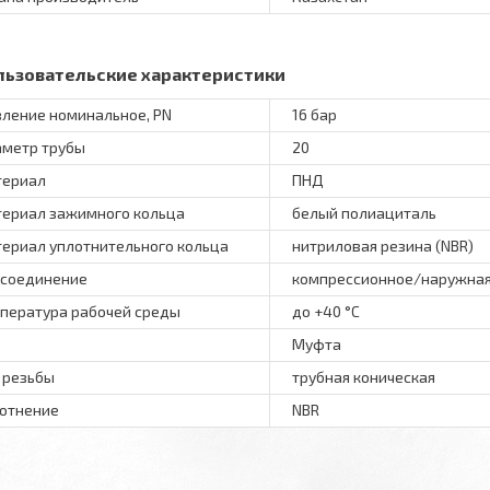
льзовательские характеристики
ление номинальное, PN
16 бар
метр трубы
20
териал
ПНД
ериал зажимного кольца
белый полиациталь
ериал уплотнительного кольца
нитриловая резина (NBR)
соединение
компрессионное/наружная
пература рабочей среды
до +40 °C
Муфта
 резьбы
трубная коническая
отнение
NBR