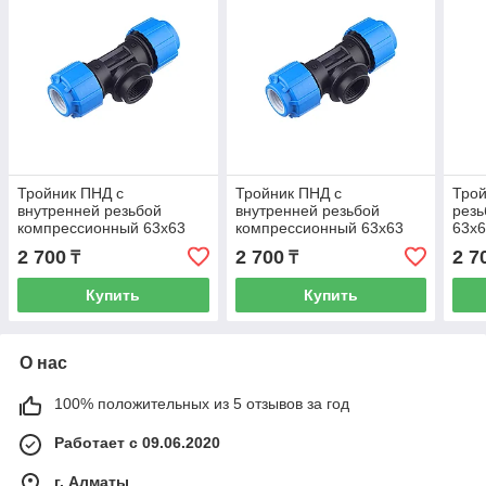
Тройник ПНД с
Тройник ПНД с
Трой
внутренней резьбой
внутренней резьбой
резь
компрессионный 63x63
компрессионный 63x63
63x
мм 1 1/2 дюйма
мм 2 дюйма
2 700
2 700
2 7
₸
₸
Купить
Купить
О нас
100% положительных из 5 отзывов за год
Работает с 09.06.2020
г. Алматы