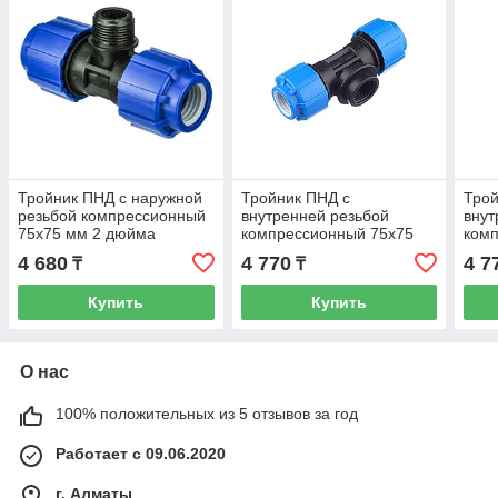
Тройник ПНД с наружной
Тройник ПНД с
Трой
резьбой компрессионный
внутренней резьбой
внут
75x75 мм 2 дюйма
компрессионный 75x75
ком
мм 3 дюйма
мм 2
4 680
4 770
4 7
₸
₸
Купить
Купить
О нас
100% положительных из 5 отзывов за год
Работает с 09.06.2020
г. Алматы