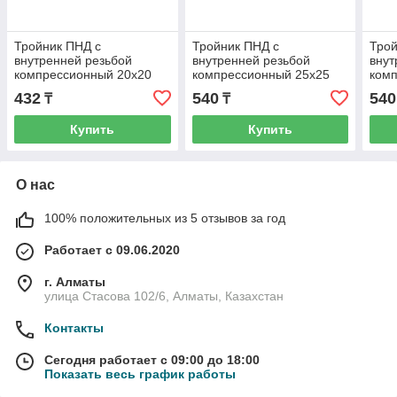
Тройник ПНД с
Тройник ПНД с
Трой
внутренней резьбой
внутренней резьбой
внут
компрессионный 20x20
компрессионный 25x25
ком
мм 3/4 дюйма
мм 1/2 дюйма
мм 
432
540
540
₸
₸
Купить
Купить
О нас
100% положительных из 5 отзывов за год
Работает с 09.06.2020
г. Алматы
улица Стасова 102/6, Алматы, Казахстан
Контакты
Сегодня работает с 09:00 до 18:00
Показать весь график работы