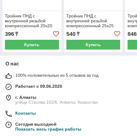
Тройник ПНД с
Тройник ПНД с
Трой
внутренней резьбой
внутренней резьбой
внут
компрессионный 20x20
компрессионный 25x25
ком
мм 1/2 дюйма
мм 1/2 дюйма
мм 
396
540
846
₸
₸
Купить
Купить
О нас
100% положительных из 5 отзывов за год
Работает с 09.06.2020
г. Алматы
улица Стасова 102/6, Алматы, Казахстан
Контакты
Сегодня выходной
Показать весь график работы