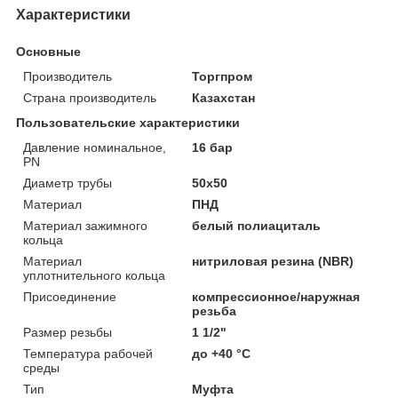
Характеристики
Основные
Производитель
Торгпром
Страна производитель
Казахстан
Пользовательские характеристики
Давление номинальное,
16 бар
PN
Диаметр трубы
50x50
Материал
ПНД
Материал зажимного
белый полиациталь
кольца
Материал
нитриловая резина (NBR)
уплотнительного кольца
Присоединение
компрессионное/наружная
резьба
Размер резьбы
1 1/2"
Температура рабочей
до +40 °C
среды
Тип
Муфта