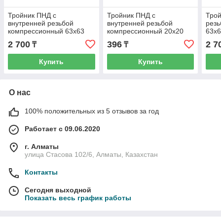
Тройник ПНД с
Тройник ПНД с
Трой
внутренней резьбой
внутренней резьбой
резь
компрессионный 63x63
компрессионный 20x20
63x6
мм 1 1/2 дюйма
мм 1/2 дюйма
2 700
396
2 7
₸
₸
Купить
Купить
О нас
100% положительных из 5 отзывов за год
Работает с 09.06.2020
г. Алматы
улица Стасова 102/6, Алматы, Казахстан
Контакты
Сегодня выходной
Показать весь график работы