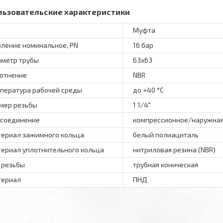
льзовательские характеристики
Муфта
ление номинальное, PN
16 бар
метр трубы
63x63
отнение
NBR
пература рабочей среды
до +40 °C
мер резьбы
1 1/4"
соединение
компрессионное/наружная
ериал зажимного кольца
белый полиациталь
ериал уплотнительного кольца
нитриловая резина (NBR)
 резьбы
трубная коническая
териал
ПНД