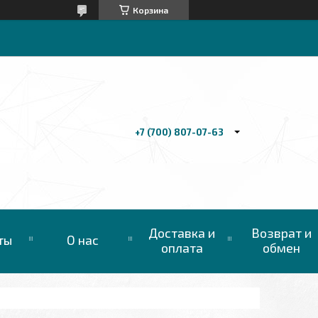
Корзина
+7 (700) 807-07-63
Доставка и
Возврат и
ты
О нас
оплата
обмен