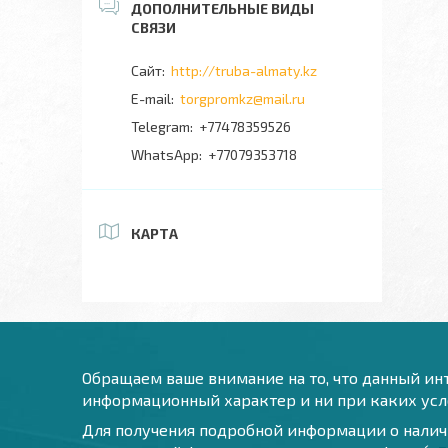
http://truba-almaty.kz
torgpromkz@mail.ru
+77478359526
+77079353718
КАРТА
Обращаем ваше внимание на то, что данный инт
информационный характер и ни при каких усло
Для получения подробной информации о наличи