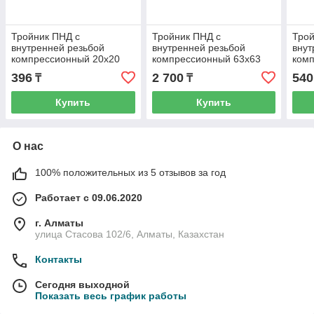
Тройник ПНД с
Тройник ПНД с
Трой
внутренней резьбой
внутренней резьбой
внут
компрессионный 20x20
компрессионный 63x63
ком
мм 1/2 дюйма
мм 2 дюйма
мм 
396
2 700
540
₸
₸
Купить
Купить
О нас
100% положительных из 5 отзывов за год
Работает с 09.06.2020
г. Алматы
улица Стасова 102/6, Алматы, Казахстан
Контакты
Сегодня выходной
Показать весь график работы