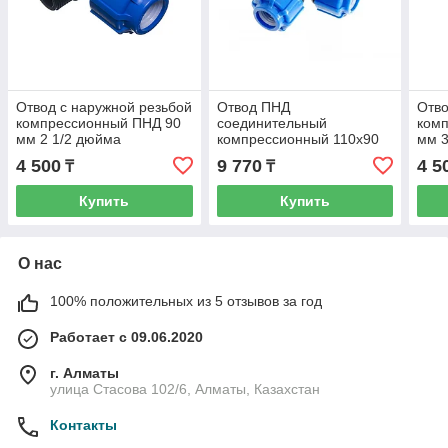
Отвод с наружной резьбой
Отвод ПНД
Отво
компрессионный ПНД 90
соединительный
ком
мм 2 1/2 дюйма
компрессионный 110х90
мм 
мм
4 500
9 770
4 5
₸
₸
Купить
Купить
О нас
100% положительных из 5 отзывов за год
Работает с 09.06.2020
г. Алматы
улица Стасова 102/6, Алматы, Казахстан
Контакты