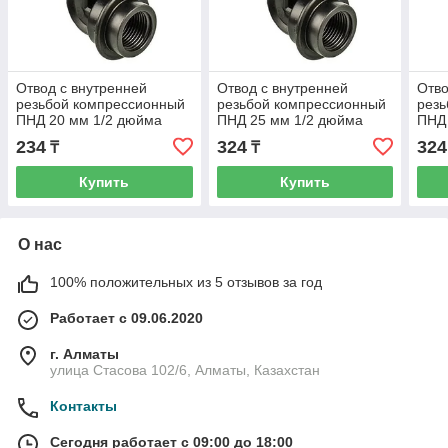
Отвод с внутренней
Отвод с внутренней
Отво
резьбой компрессионный
резьбой компрессионный
резь
ПНД 20 мм 1/2 дюйма
ПНД 25 мм 1/2 дюйма
ПНД
234
324
324
₸
₸
Купить
Купить
О нас
100% положительных из 5 отзывов за год
Работает с 09.06.2020
г. Алматы
улица Стасова 102/6, Алматы, Казахстан
Контакты
Сегодня работает с 09:00 до 18:00