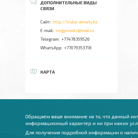
http://truba-almaty.kz
torgpromkz@mail.ru
+77478359526
+77079353718
КАРТА
Обращаем ваше внимание на то, что данный инт
информационный характер и ни при каких усло
Для получения подробной информации о наличи