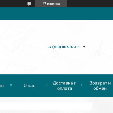
Корзина
+7 (700) 807-07-63
Доставка и
Возврат и
ты
О нас
оплата
обмен