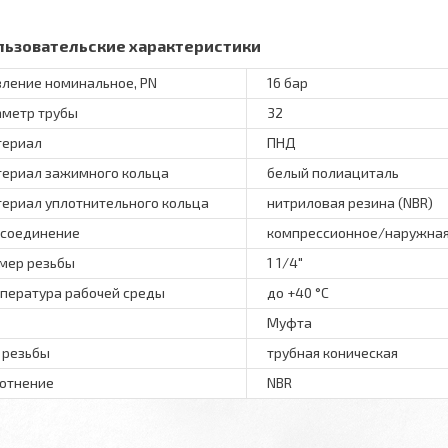
льзовательские характеристики
ление номинальное, PN
16 бар
метр трубы
32
териал
ПНД
ериал зажимного кольца
белый полиациталь
ериал уплотнительного кольца
нитриловая резина (NBR)
соединение
компрессионное/наружная
мер резьбы
1 1/4"
пература рабочей среды
до +40 °C
Муфта
 резьбы
трубная коническая
отнение
NBR