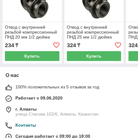
Отвод с внутренней
Отвод с внутренней
Отво
резьбой компрессионный
резьбой компрессионный
резь
ПНД 20 мм 1/2 дюйма
ПНД 25 мм 1/2 дюйма
ПНД
234
324
324
₸
₸
Купить
Купить
О нас
100% положительных из 5 отзывов за год
Работает с 09.06.2020
г. Алматы
улица Стасова 102/6, Алматы, Казахстан
Контакты
Сегодня работает с 09:00 до 18:00