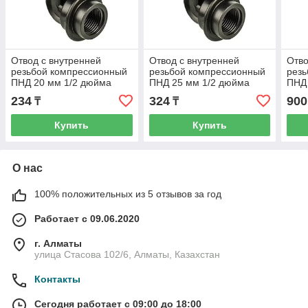
Отвод с внутренней
Отвод с внутренней
Отво
резьбой компрессионный
резьбой компрессионный
резь
ПНД 20 мм 1/2 дюйма
ПНД 25 мм 1/2 дюйма
ПНД 
234
324
900
₸
₸
Купить
Купить
О нас
100% положительных из 5 отзывов за год
Работает с 09.06.2020
г. Алматы
улица Стасова 102/6, Алматы, Казахстан
Контакты
Сегодня работает с 09:00 до 18:00