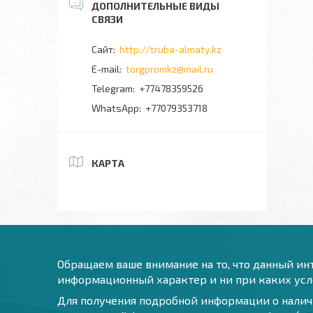
http://truba-almaty.kz
torgpromkz@mail.ru
+77478359526
+77079353718
КАРТА
Обращаем ваше внимание на то, что данный инт
информационный характер и ни при каких усло
Для получения подробной информации о наличи