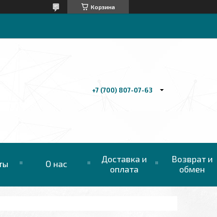
Корзина
+7 (700) 807-07-63
Доставка и
Возврат и
ты
О нас
оплата
обмен