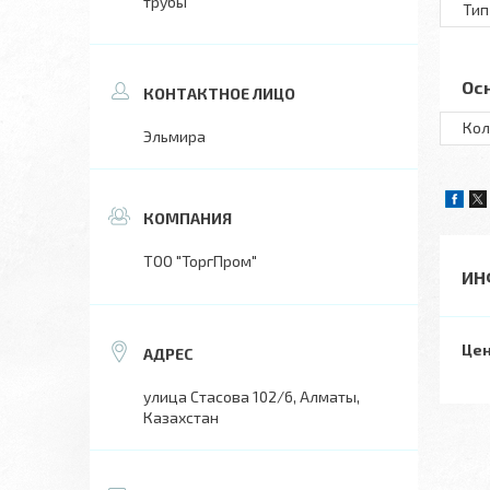
трубы
Тип
Ос
Кол
Эльмира
ТОО "ТоргПром"
ИН
Цен
улица Стасова 102/6, Алматы,
Казахстан