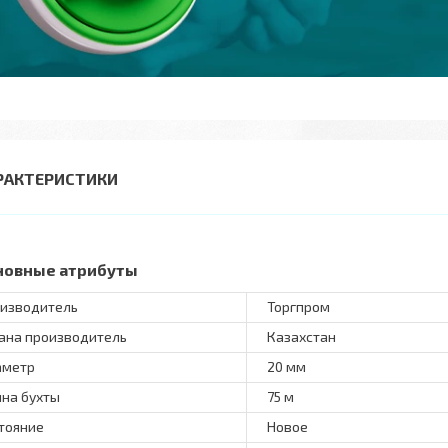
РАКТЕРИСТИКИ
новные атрибуты
изводитель
Торгпром
ана производитель
Казахстан
аметр
20 мм
на бухты
75 м
тояние
Новое