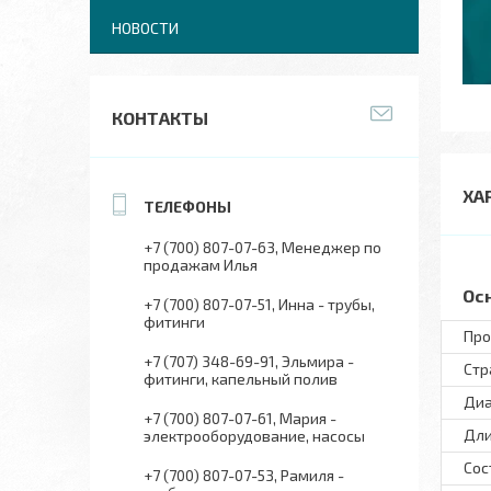
НОВОСТИ
КОНТАКТЫ
ХА
+7 (700) 807-07-63
Менеджер по
продажам Илья
Ос
+7 (700) 807-07-51
Инна - трубы,
фитинги
Про
+7 (707) 348-69-91
Эльмира -
Стр
фитинги, капельный полив
Ди
+7 (700) 807-07-61
Мария -
Дли
электрооборудование, насосы
Сос
+7 (700) 807-07-53
Рамиля -