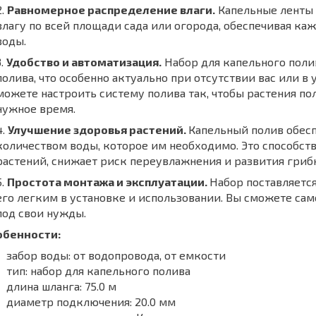
Равномерное распределение влаги.
Капельные ленты 
влагу по всей площади сада или огорода, обеспечивая к
воды.
Удобство и автоматизация.
Набор для капельного поли
полива, что особенно актуально при отсутствии вас или в
можете настроить систему полива так, чтобы растения по
нужное время.
Улучшение здоровья растений.
Капельный полив обесп
количеством воды, которое им необходимо. Это способст
растений, снижает риск переувлажнения и развития гриб
Простота монтажа и эксплуатации.
Набор поставляется
его легким в установке и использовании. Вы сможете сам
под свои нужды.
обенности:
забор воды: от водопровода, от емкости
тип: набор для капельного полива
длина шланга: 75.0 м
диаметр подключения: 20.0 мм