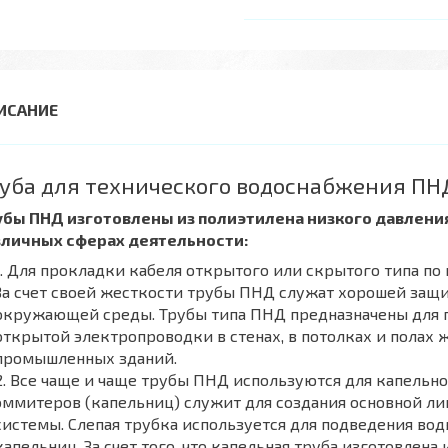
уба для технического водоснабжения ПН
убы ПНД изготовлены из полиэтилена низкого давлени
зличных сферах деятельности:
Для прокладки кабеля открытого или скрытого типа по по
За счет своей жесткости трубы ПНД служат хорошей защ
окружающей среды. Трубы типа ПНД предназначены для 
открытой электропроводки в стенах, в потолках и полах
промышленных зданий.
Все чаще и чаще трубы ПНД используются для капельно
эммитеров (капельниц) служит для создания основной л
системы. Слепая трубка используется для подведения вод
капельниц. За счет того, что капельная труба изготовлен