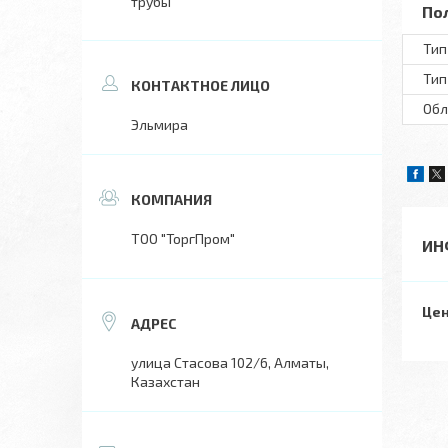
трубы
По
Тип
Тип
Обл
Эльмира
ТОО "ТоргПром"
ИН
Цен
улица Стасова 102/6, Алматы,
Казахстан