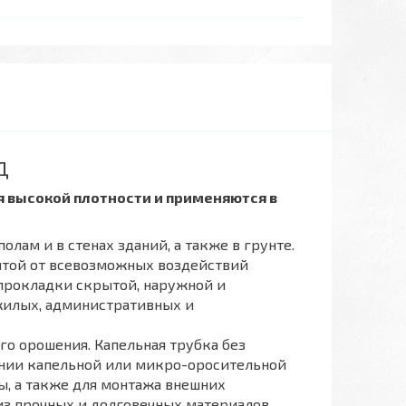
Д
я высокой плотности и применяются в
лам и в стенах зданий, а также в грунте.
итой от всевозможных воздействий
прокладки скрытой, наружной и
 жилых, административных и
го орошения. Капельная трубка без
инии капельной или микро-оросительной
ы, а также для монтажа внешних
а из прочных и долговечных материалов