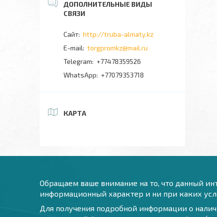
http://truba-almaty.kz
torgpromkz@mail.ru
+77478359526
+77079353718
КАРТА
Обращаем ваше внимание на то, что данный инт
информационный характер и ни при каких усло
Для получения подробной информации о наличи