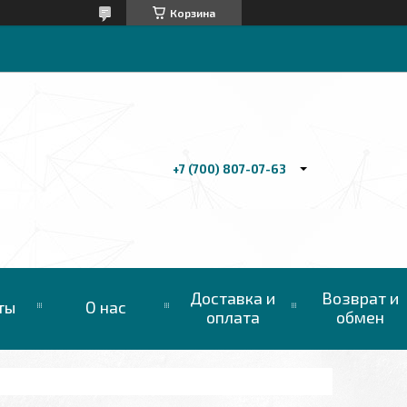
Корзина
+7 (700) 807-07-63
Доставка и
Возврат и
ты
О нас
оплата
обмен