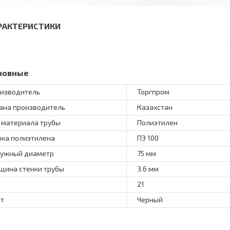
РАКТЕРИСТИКИ
новные
изводитель
Торгпром
ана производитель
Казахстан
 материала трубы
Полиэтилен
ка полиэтилена
ПЭ 100
ужный диаметр
75 мм
щина стенки трубы
3.6 мм
21
т
Черный