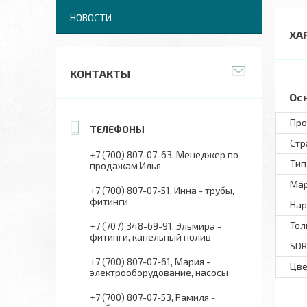
НОВОСТИ
ХА
КОНТАКТЫ
Ос
Про
Стр
+7 (700) 807-07-63
Менеджер по
Тип
продажам Илья
Мар
+7 (700) 807-07-51
Инна - трубы,
фитинги
Нар
Тол
+7 (707) 348-69-91
Эльмира -
фитинги, капельный полив
SDR
+7 (700) 807-07-61
Мария -
Цве
электрооборудование, насосы
+7 (700) 807-07-53
Рамиля -