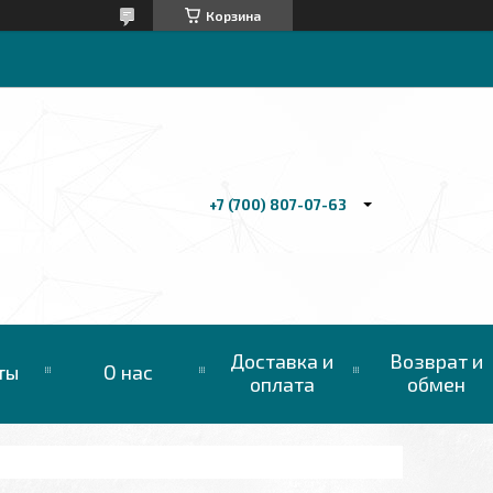
Корзина
+7 (700) 807-07-63
Доставка и
Возврат и
ты
О нас
оплата
обмен