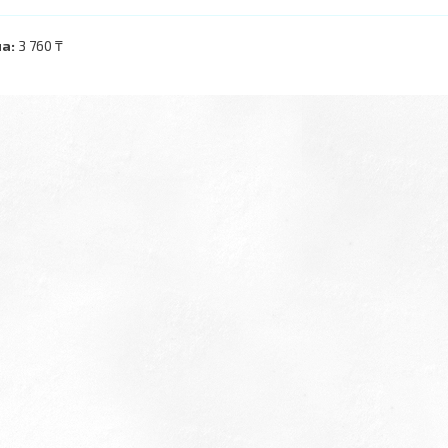
а:
3 760 ₸