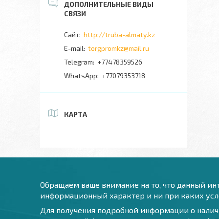
http://truba-almaty.kz
torgpromkz@mail.ru
+77478359526
+77079353718
КАРТА
Обращаем ваше внимание на то, что данный инт
информационный характер и ни при каких усло
Для получения подробной информации о наличи