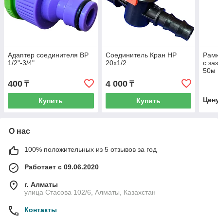
Адаптер соединителя ВР
Соединитель Кран НР
Рамк
1/2"-3/4"
20х1/2
с за
50м 
400
4 000
₸
₸
Цен
Купить
Купить
О нас
100% положительных из 5 отзывов за год
Работает с 09.06.2020
г. Алматы
улица Стасова 102/6, Алматы, Казахстан
Контакты