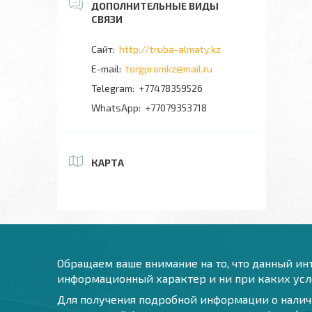
http://truba-almaty.kz
torgpromkz@mail.ru
+77478359526
+77079353718
КАРТА
Обращаем ваше внимание на то, что данный инт
информационный характер и ни при каких усло
Для получения подробной информации о наличи