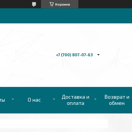
Корзина
+7 (700) 807-07-63
Доставка и
Возврат и
ты
О нас
оплата
обмен