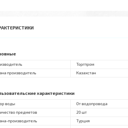
РАКТЕРИСТИКИ
новные
изводитель
Торгпром
ана производитель
Казахстан
льзовательские характеристики
ор воды
От водопровода
ичество предметов
20 шт
ана-производитель
Турция