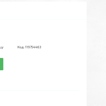
цу
Код:
119754463