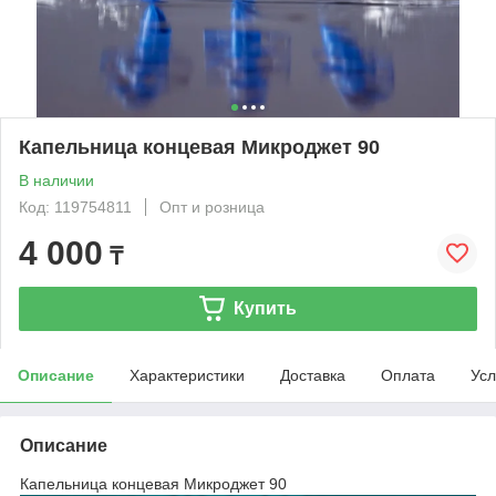
Капельница концевая Микроджет 90
В наличии
Код: 119754811
Опт и розница
4 000
₸
Купить
Описание
Характеристики
Доставка
Оплата
Усл
Описание
Капельница концевая Микроджет 90