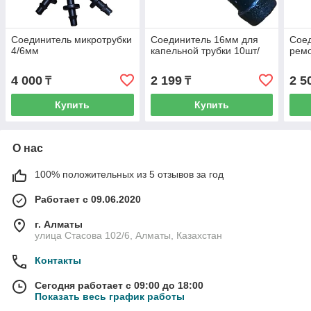
Соединитель микротрубки
Соединитель 16мм для
Сое
4/6мм
капельной трубки 10шт/
ремо
4 000
2 199
2 5
₸
₸
Купить
Купить
О нас
100% положительных из 5 отзывов за год
Работает с 09.06.2020
г. Алматы
улица Стасова 102/6, Алматы, Казахстан
Контакты
Сегодня работает с 09:00 до 18:00
Показать весь график работы