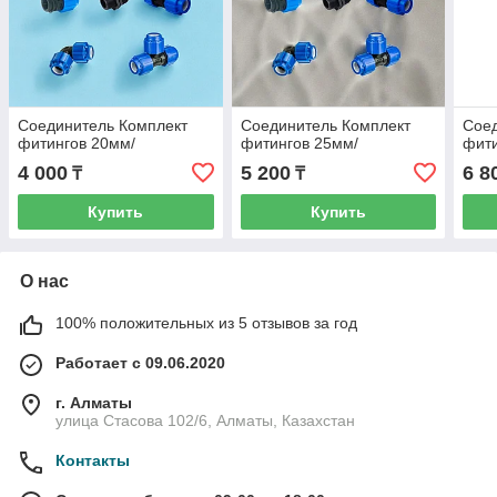
Соединитель Комплект
Соединитель Комплект
Соед
фитингов 20мм/
фитингов 25мм/
фити
4 000
5 200
6 8
₸
₸
Купить
Купить
О нас
100% положительных из 5 отзывов за год
Работает с 09.06.2020
г. Алматы
улица Стасова 102/6, Алматы, Казахстан
Контакты