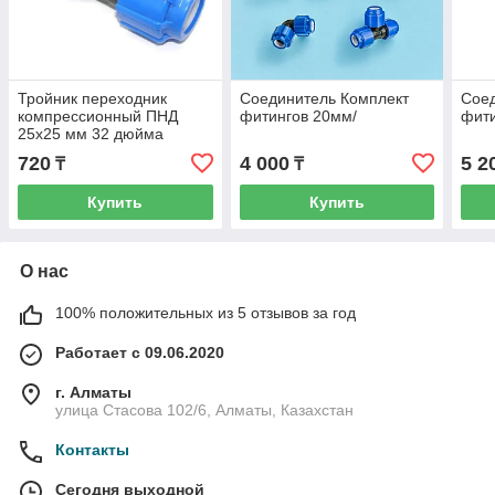
Тройник переходник
Соединитель Комплект
Соед
компрессионный ПНД
фитингов 20мм/
фити
25х25 мм 32 дюйма
720
4 000
5 2
₸
₸
Купить
Купить
О нас
100% положительных из 5 отзывов за год
Работает с 09.06.2020
г. Алматы
улица Стасова 102/6, Алматы, Казахстан
Контакты
Сегодня выходной