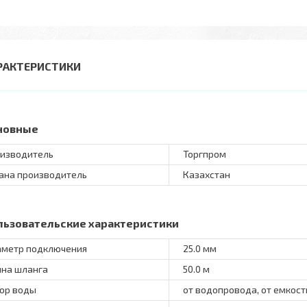
РАКТЕРИСТИКИ
новные
изводитель
Торгпром
ана производитель
Казахстан
льзовательские характеристики
метр подключения
25.0 мм
на шланга
50.0 м
ор воды
от водопровода, от емкост