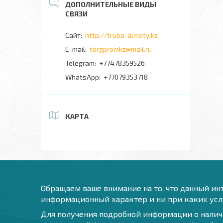
http://truba-almaty.kz
torgpromkz@mail.ru
+77478359526
+77079353718
КАРТА
Обращаем ваше внимание на то, что данный инт
информационный характер и ни при каких усло
Для получения подробной информации о наличи