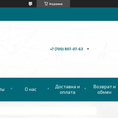
Корзина
+7 (700) 807-07-63
Доставка и
Возврат и
ты
О нас
оплата
обмен