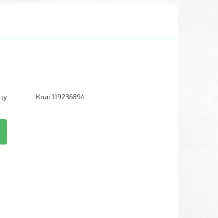
цу
Код:
119236894