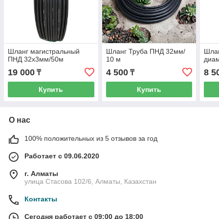
Шланг магистральный
Шланг Труба ПНД 32мм/
Шла
ПНД 32х3мм/50м
10 м
диам
19 000
4 500
8 5
₸
₸
Купить
Купить
О нас
100% положительных из 5 отзывов за год
Работает с 09.06.2020
г. Алматы
улица Стасова 102/6, Алматы, Казахстан
Контакты
Сегодня работает с 09:00 до 18:00