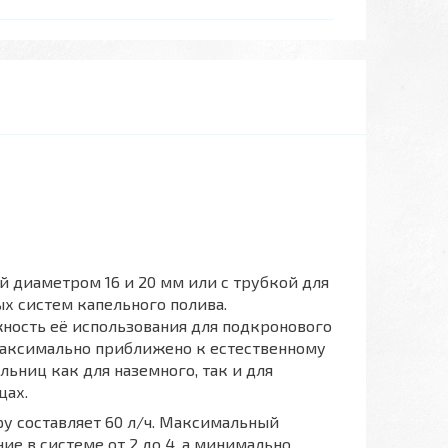
 диаметром 16 и 20 мм или с трубкой для
х систем капельного полива.
ность её использования для подкронового
максимально приближено к естественному
ьниц как для наземного, так и для
цах.
еру составляет 60 л/ч. Максимальный
е в системе от 2 до 4, а минимально