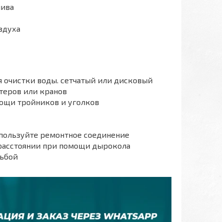
лива
здуха
я очистки воды. сетчатый или дисковый
теров или кранов
ощи тройников и уголков
спользуйте ремонтное соединение
 расстоянии при помощи дырокола
зьбой