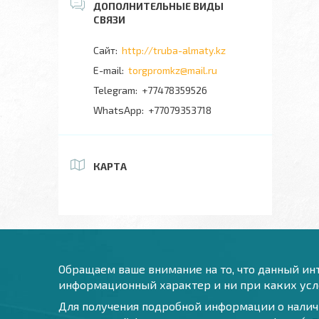
http://truba-almaty.kz
torgpromkz@mail.ru
+77478359526
+77079353718
КАРТА
Обращаем ваше внимание на то, что данный инт
информационный характер и ни при каких усло
Для получения подробной информации о наличи