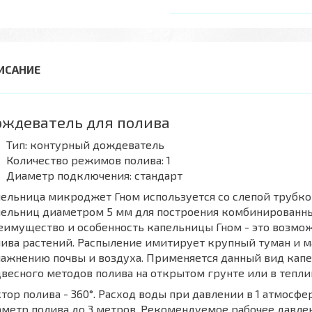
ждеватель для полива
Тип: контурный дождеватель
Количество режимов полива: 1
Диаметр подключения: стандарт
ельница микроджет Гном используется со слепой трубкой
ельниц диаметром 5 мм для построения комбинированны
имущество и особенность капельницы Гном - это возмож
лива растений. Распыление имитирует крупный туман и 
ажнению почвы и воздуха. Применяется данный вид капел
весного методов полива на открытом грунте или в тепли
тор полива - 360°. Расход воды при давлении в 1 атмосф
метр полива до 3 метров. Рекомендуемое рабочее давлени