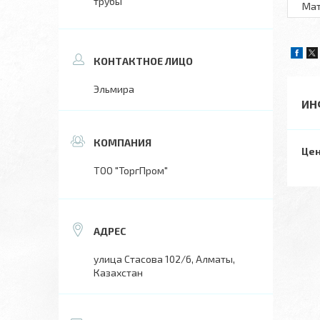
трубы
Ма
Эльмира
ИН
Цен
ТОО "ТоргПром"
улица Стасова 102/6, Алматы,
Казахстан