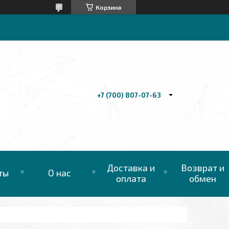
Корзина
+7 (700) 807-07-63
Доставка и
Возврат и
ты
О нас
оплата
обмен