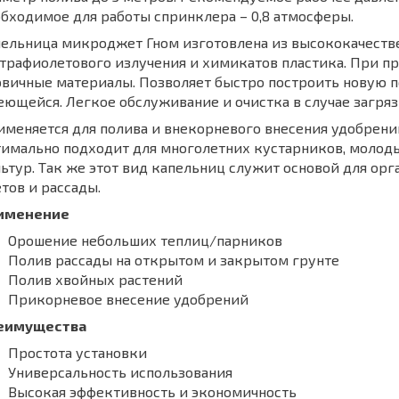
бходимое для работы спринклера – 0,8 атмосферы.
ельница микроджет Гном изготовлена из высококачестве
трафиолетового излучения и химикатов пластика. При п
вичные материалы. Позволяет быстро построить новую 
ющейся. Легкое обслуживание и очистка в случае загряз
меняется для полива и внекорневого внесения удобрений 
тимально подходит для многолетних кустарников, молод
ьтур. Так же этот вид капельниц служит основой для о
тов и рассады.
именение
Орошение небольших теплиц/парников
Полив рассады на открытом и закрытом грунте
Полив хвойных растений
Прикорневое внесение удобрений
еимущества
Простота установки
Универсальность использования
Высокая эффективность и экономичность