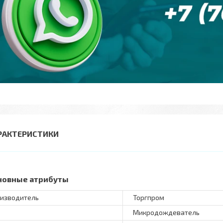
РАКТЕРИСТИКИ
новные атрибуты
изводитель
Торгпром
Микродождеватель