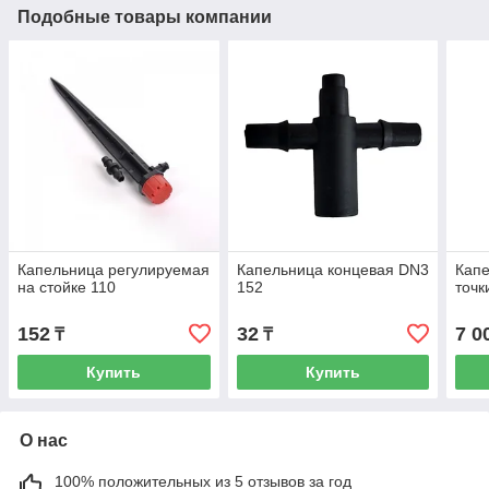
Подобные товары компании
Капельница регулируемая
Капельница концевая DN3
Капе
на стойке 110
152
точк
152
32
7 0
₸
₸
Купить
Купить
О нас
100% положительных из 5 отзывов за год