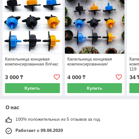
Капельница концевая
Капельница концевая
Капе
компенсированная 8л/час
компенсированная/
комп
119
3 000
4 000
34
₸
₸
Купить
Купить
О нас
100% положительных из 5 отзывов за год
Работает с 09.06.2020