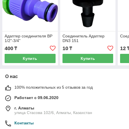
Адаптер соединителя ВР
Соединитель Адаптер
Сое
1/2"-3/4"
DN3 151
400
10
12
₸
₸
Купить
Купить
О нас
100% положительных из 5 отзывов за год
Работает с 09.06.2020
г. Алматы
улица Стасова 102/6, Алматы, Казахстан
Контакты