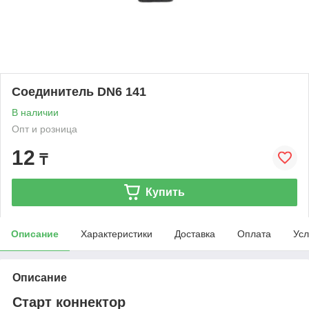
Соединитель DN6 141
В наличии
Опт и розница
12
₸
Купить
Описание
Характеристики
Доставка
Оплата
Усл
Описание
Старт коннектор