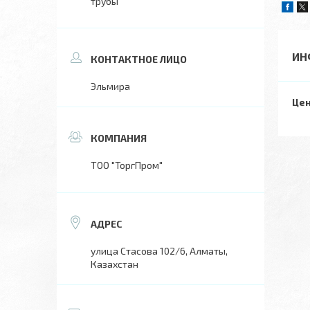
трубы
ИН
Эльмира
Цен
ТОО "ТоргПром"
улица Стасова 102/6, Алматы,
Казахстан