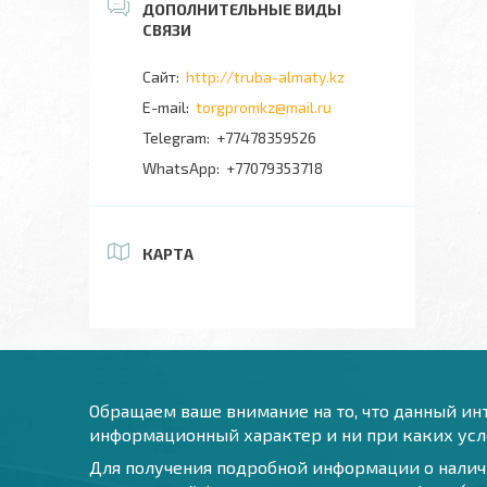
http://truba-almaty.kz
torgpromkz@mail.ru
+77478359526
+77079353718
КАРТА
Обращаем ваше внимание на то, что данный инт
информационный характер и ни при каких усло
Для получения подробной информации о наличи