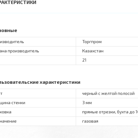
РАКТЕРИСТИКИ
новные
изводитель
Торгпром
ана производитель
Казахстан
21
льзовательские характеристики
т
черный с желтой полосой
щина стенки
3 мм
ковка
прямые отрезки, бухта до 
начение
газовая