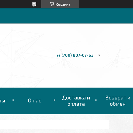
Корзина
+7 (700) 807-07-63
Доставка и
Возврат и
ты
О нас
оплата
обмен