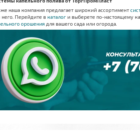
стемы капельного полива от ТоргПромПласт
кже наша компания предлагает широкий ассортимент
сис
 него. Перейдите в
каталог
и выберете по-настоящему к
пельного орошения
для вашего сада или огорода.