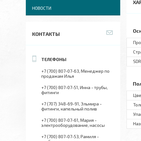
ХА
НОВОСТИ
Ос
КОНТАКТЫ
Про
Стр
SDR
+7 (700) 807-07-63
Менеджер по
продажам Илья
По
+7 (700) 807-07-51
Инна - трубы,
фитинги
Цве
+7 (707) 348-69-91
Эльмира -
Тол
фитинги, капельный полив
Упа
+7 (700) 807-07-61
Мария -
Наз
электрооборудование, насосы
+7 (700) 807-07-53
Рамиля -