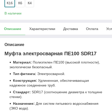
К16
К6
К4
В наличии
Описание
Характеристики
Доставка
Оплата
Усл
Описание
Муфта электросварная ПЕ100 SDR17
Материал:
Полиэтилен ПЕ100 (высокой плотности),
экологически безопасный.
Тип фитинга:
Электросварной.
Конструкция:
Удлиненная, обеспечивающая
надежное соединение труб.
Стандарт:
SDR17 (соотношение диаметра к толщине
стенки).
Назначение:
Для систем питьевого водоснабжения
(ЭКО вода).