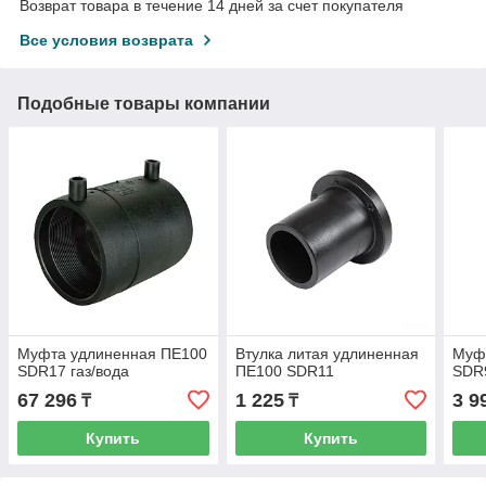
Возврат товара в течение 14 дней за счет покупателя
Все условия возврата
Подобные товары компании
Муфта удлиненная ПЕ100
Втулка литая удлиненная
Муф
SDR17 газ/вода
ПЕ100 SDR11
SDR9
67 296
1 225
3 9
₸
₸
Купить
Купить