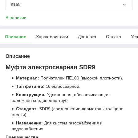
К165
В наличии
Описание
Характеристики
Доставка
Оплата
Усл
Описание
Муфта электросварная SDR9
Материал:
Полиэтилен ПЕ100 (высокой плотности).
Тип фитинга:
Электросварной.
Конструкция:
Удлиненная, обеспечивающая
надежное соединение труб.
Стандарт:
SDR9 (соотношение диаметра к толщине
стенки).
Назначение:
Для систем газоснабжения и
водоснабжения.
Преимущества