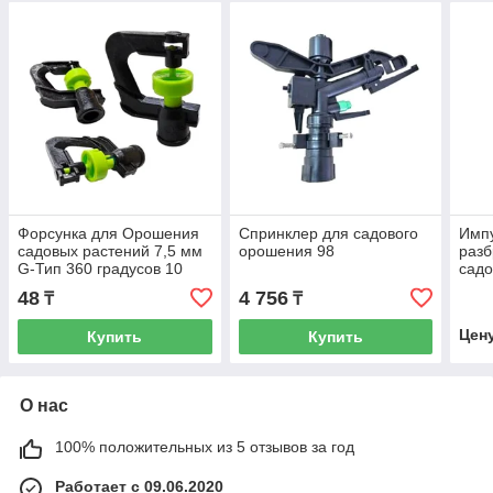
Форсунка для Орошения
Спринклер для садового
Имп
садовых растений 7,5 мм
орошения 98
разб
G-Тип 360 градусов 10
садо
48
4 756
₸
₸
Цен
Купить
Купить
О нас
100% положительных из 5 отзывов за год
Работает с 09.06.2020