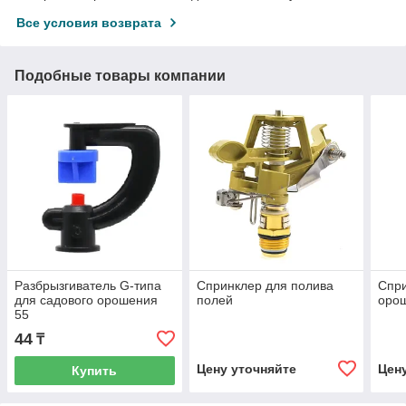
Все условия возврата
Подобные товары компании
Разбрызгиватель G-типа
Спринклер для полива
Спри
для садового орошения
полей
оро
55
44
₸
Цену уточняйте
Цен
Купить