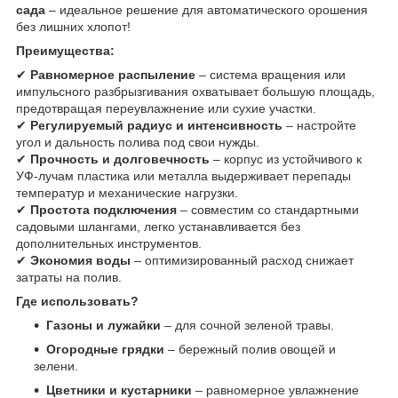
сада
– идеальное решение для автоматического орошения
без лишних хлопот!
Преимущества:
✔
Равномерное распыление
– система вращения или
импульсного разбрызгивания охватывает большую площадь,
предотвращая переувлажнение или сухие участки.
✔
Регулируемый радиус и интенсивность
– настройте
угол и дальность полива под свои нужды.
✔
Прочность и долговечность
– корпус из устойчивого к
УФ-лучам пластика или металла выдерживает перепады
температур и механические нагрузки.
✔
Простота подключения
– совместим со стандартными
садовыми шлангами, легко устанавливается без
дополнительных инструментов.
✔
Экономия воды
– оптимизированный расход снижает
затраты на полив.
Где использовать?
Газоны и лужайки
– для сочной зеленой травы.
Огородные грядки
– бережный полив овощей и
зелени.
Цветники и кустарники
– равномерное увлажнение