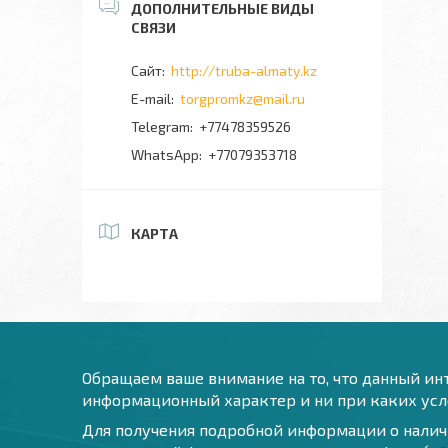
http://truba-almaty.kz
torgpromkz@mail.ru
+77478359526
+77079353718
КАРТА
Обращаем ваше внимание на то, что данный инт
информационный характер и ни при каких усло
Для получения подробной информации о наличи