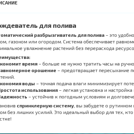
ждеватель для полива
томатический разбрызгиватель для полива
– это удобн
ом, газоном или огородом. Система обеспечивает равно
имальное увлажнение растений без перерасхода ресурсо
еимущества:
Экономит время
– больше не нужно тратить часы на ручно
Равномерное орошение
– предотвращает пересыхание п
тений.
Экономия воды
– точная подача влаги минимизирует поте
Простота использования
– легкая установка и настройка 
Надежность
– устойчив к погодным условиям и долговече
тановив
спринклерную систему
, вы забудете о рутинно
ом без лишних усилий. Это идеальный выбор для тех, кто
стке!