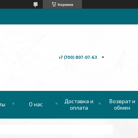
Корзина
+7 (700) 807-07-63
Доставка и
Возврат и
ты
О нас
оплата
обмен