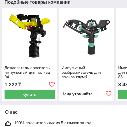
Подобные товары компании
Дождеватель-ороситель
Импульсный
Имп
импульсный для полива
разбрызгиватель для
для 
94
полива клумб
88
1 222
3 4
₸
Цену уточняйте
Купить
О нас
100% положительных из 5 отзывов за год